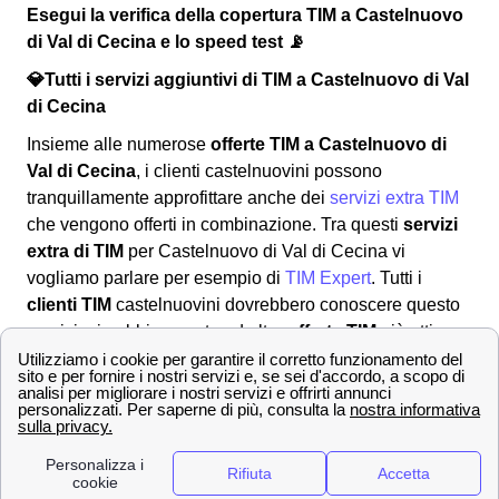
Esegui la verifica della copertura TIM a Castelnuovo
di Val di Cecina e lo speed test 📡
💎Tutti i servizi aggiuntivi di TIM a Castelnuovo di Val
di Cecina
Insieme alle numerose
offerte TIM a Castelnuovo di
Val di Cecina
, i clienti castelnuovini possono
tranquillamente approfittare anche dei
servizi extra TIM
che vengono offerti in combinazione. Tra questi
servizi
extra di TIM
per Castelnuovo di Val di Cecina vi
vogliamo parlare per esempio di
TIM Expert
. Tutti i
clienti TIM
castelnuovini dovrebbero conoscere questo
servizio, in abbinamento ad altre
offerte TIM
già attive,
TIM expert
ti offre un modem gratuito, che verrà
consegnato in casa da un tecnico specializzato che
procederà all'installazione.
TIM Expert
per questo
servizio ha un costo totale di 99m2 all'anno.
Offerte TIM a Castelnuovo di Val di Cecina per