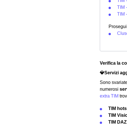
TIM -
TIM -
TIM 
Prosegui 
Clus
Verifica la c
💎Servizi agg
Sono svariate
numerosi
ser
extra TIM
tro
TIM hots
TIM Visi
TIM DA