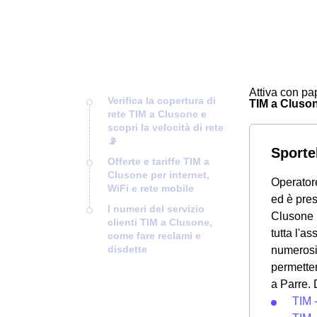
Attiva con pap
Verifica la copertura di
TIM a Clusone
rete TIM a Clusone e
scopri la velocità di rete
📡
Sporte
Offerte e tariffe TIM a
Clusone per internet,
Operatore
WiFi e rete mobile
ed è pre
I numeri del servizio
Clusone u
clienti TIM a Clusone,
tutta l'a
come fare reclami e
disdette
numerosi
permetten
a Parre. 
TIM 