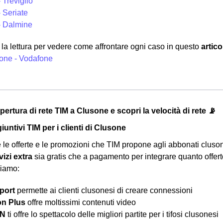
 Treviglio
 Seriate
- Dalmine
la lettura per vedere come affrontare ogni caso in questo
artic
one - Vodafone
opertura di rete TIM a Clusone e scopri la velocità di rete 📡
iuntivi TIM per i clienti di Clusone
 le offerte e le promozioni che TIM propone agli abbonati cluso
vizi extra
sia gratis che a pagamento per integrare quanto offerto 
viamo:
port
permette ai clienti clusonesi di creare connessioni
on Plus
offre moltissimi contenuti video
ZN
ti offre lo spettacolo delle migliori partite per i tifosi clusonesi