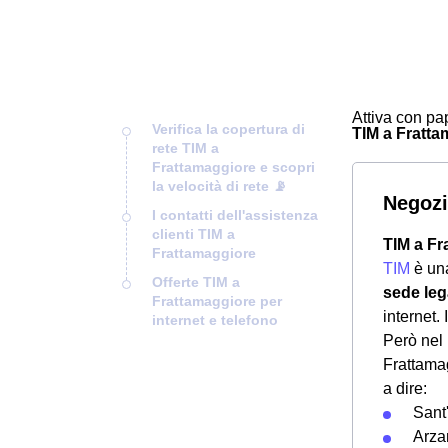
Attiva con pap
Verifica la copertura di
TIM a Frattam
rete TIM a
Frattamaggiore e scopri
la velocità di rete 📡
Negozi
I contatti dell'assistenza
clienti TIM a
TIM a Fr
Frattamaggiore
TIM
è una
Offerte TIM a
sede leg
Frattamaggiore per
internet. 
internet e telefono
Però nel 
Frattamag
a dire:
Sant
Arza