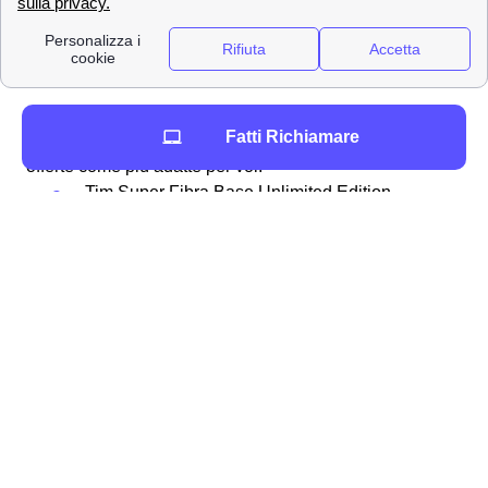
Fibra FTTC
✔
Fibra FTTH
✔
✔ Dopo che i nostri esperti hanno analizzato la velocità
Fatti Richiamare
della connessione a Ginosa, ritengono le seguenti
offerte come più adatte per voi:
Tim Super Fibra Base Unlimited Edition
Tim Super Mega
📞 Ottieni maggiori informazioni chiamando lo
0694804464
Una volta assicuratoti che casa tua è
raggiunta e coperta dalla rete TIM, fibra o adsl che sia,
potresti in aggiunta
verificare la velocità
per stabilire la
velocità di caricamento dati (anche detta di “upload”) e di
scaricamento degli stessi (detta comunemente di
“download”). Per fare tutto ciò ti basterà semplicemente
andare sul
sito
del test di velocità e seguire la
procedura. La velocità non è soddisfacente e non è né