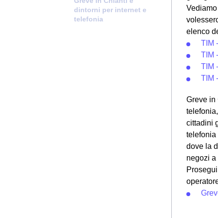
Greve in Chianti e
Vediamo c
dintorni per internet e
telefonia
volessero
elenco de
TIM 
TIM 
TIM 
TIM 
Greve in 
telefonia
cittadini
telefonia
dove la 
negozi a 
Prosegui 
operatore 
Grev