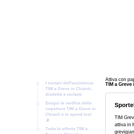
Attiva con pap
I numeri dell'assistenza
TIM a Greve i
TIM a Greve in Chianti,
disdette e reclami
Esegui la verifica della
Sportel
copertura TIM a Greve in
Chianti e lo speed test
TIM Greve
📡
attiva in
Tutte le offerte TIM a
grevigian