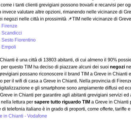
ome i tanti clienti grevigiani possono trovarli e recarvisi per o
 invece valutare altre opzioni, rimanendo nelle vicinanze di Gre
i negozi nelle città in prossimità
📌TIM nelle vicinanze di Greve 
- Firenze
- Scandicci
- Sesto Fiorentino
- Empoli
Chianti è una città di 13803 abitanti, di cui almeno il 90% possi
, per questo TIM ha deciso di piazzare alcuni dei suoi
negozi
nel
 grevigiani possano riconoscere il brand TIM a Greve in Chianti e r
 o per il wifi di casa a Greve in Chianti. Nella provincia di Firenz
digitalizzazione e gli smartphone sono ampiamente diffusi ed ec
Greve in Chianti per garantire agli abitanti grevigiani servizi ed 
nella lettura per
sapere tutto riguardo TIM
a Greve in Chianti p
di telefonia italiano è in grado di proporti, come offerte, tariffe e
e in Chianti - Vodafone