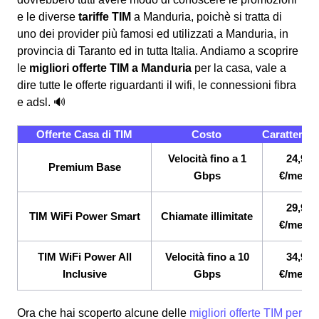
e le diverse
tariffe TIM
a Manduria, poichè si tratta di
uno dei provider più famosi ed utilizzati a Manduria, in
provincia di Taranto ed in tutta Italia. Andiamo a scoprire
le
migliori offerte TIM a Manduria
per la casa, vale a
dire tutte le offerte riguardanti il wifi, le connessioni fibra
e adsl. 🔊
Offerte Casa di TIM
Costo
Caratterist
Velocità fino a 1
24,90
Premium Base
Gbps
€/mese
29,90
TIM WiFi Power Smart
Chiamate illimitate
€/mese
TIM WiFi Power All
Velocità fino a 10
34,90
Inclusive
Gbps
€/mese
Ora che hai scoperto alcune delle
migliori offerte TIM per