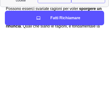
TIM a Porto Mantovano? 📩
Possono esserci svariate ragioni per voler
sporgere un
reclamo alla TIM
di Porto Mantovano: un
disservizio
Fatti Richiamare
della rete TIM
, per il
trasferimento del numero
o per
rinuncia
. Quali che siano le ragioni, è fondamentale la
tempestività nello sporgere reclamo per assicurarsi che
TIM risponda nei modi e nei tempi adeguati. Per
inviare
un reclamo alla TIM
di Porto Mantovano, gli abbonati
portomantovanesi possono utilizzare i canali di
comunicazione messi a disposizione da TIM. In
particolare, si può sporgere reclamo:
Chiamando il
numero verde TIM
187 per
linea fissa (a Porto Mantovano) o il 119 per
linea mobile
Inviando una
raccomandata A/R
al
seguente indirizzo: TIM Servizio Clienti,
Casella Postale 555, 00054 Fiumicino
Scrivendo una mail a
[email protected]