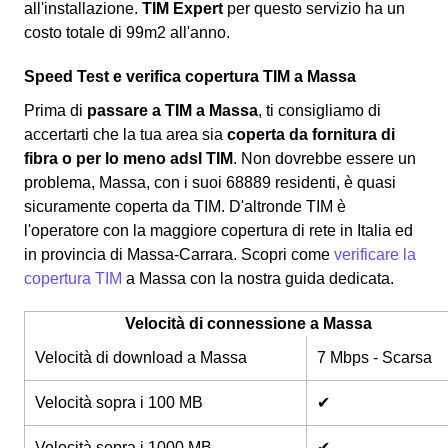
all'installazione.
TIM Expert
per questo servizio ha un
costo totale di 99m2 all'anno.
Speed Test e verifica copertura TIM a Massa
Prima di
passare a TIM a Massa
, ti consigliamo di
accertarti che la tua area sia
coperta da fornitura di
fibra o per lo meno adsl TIM
. Non dovrebbe essere un
problema, Massa, con i suoi 68889 residenti, è quasi
sicuramente coperta da TIM. D'altronde TIM è
l'operatore con la maggiore copertura di rete in Italia ed
in provincia di Massa-Carrara. Scopri come
verificare la
copertura TIM
a Massa con la nostra guida dedicata.
Velocità di connessione a Massa
Velocità di download a Massa
7 Mbps - Scarsa
Velocità sopra i 100 MB
✔
Velocità sopra i 1000 MB
✔