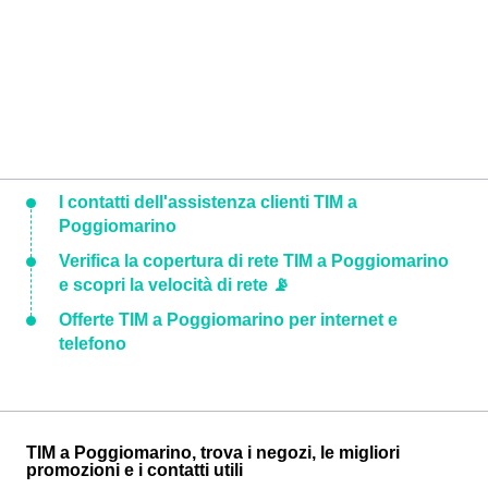
I contatti dell'assistenza clienti TIM a
Poggiomarino
Verifica la copertura di rete TIM a Poggiomarino
e scopri la velocità di rete 📡
Offerte TIM a Poggiomarino per internet e
telefono
TIM a Poggiomarino, trova i negozi, le migliori
promozioni e i contatti utili