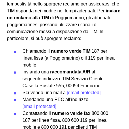
tempestività nello sporgere reclamo per assicurarsi che
TIM risponda nei modi e nei tempi adeguati. Per
inviare
un reclamo alla TIM
di Poggiomarino, gli abbonati
poggiomarinesi possono utilizzare i canali di
comunicazione messi a disposizione da TIM. In
particolare, si può sporgere reclamo:
Chiamando il
numero verde TIM
187 per
linea fissa (a Poggiomarino) o il 119 per linea
mobile
Inviando una
raccomandata A/R
al
seguente indirizzo: TIM Servizio Clienti,
Casella Postale 555, 00054 Fiumicino
Scrivendo una mail a
[email protected]
Mandando una PEC all'indirizzo
[email protected]
Contattando il
numero verde fax
800 000
187 per linea fissa, 800 600 119 per linea
mobile e 800 000 191 per clienti TIM