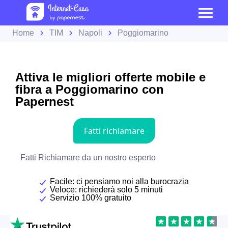
Home
TIM
Napoli
Poggiomarino