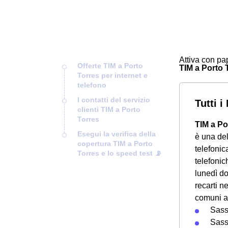
Attiva con pap
Offerte TIM a Porto
TIM a Porto T
Torres per internet e
telefono
I contatti del servizio
Tutti 
clienti TIM a Porto
Torres
TIM a Po
Esegui la verifica della
è una de
copertura TIM a Porto
telefoni
Torres e lo speed test 📡
telefonich
lunedì do
recarti n
comuni ad
Sass
Sass