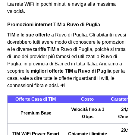
tua rete WiFi in pochi minuti e naviga alla massima
velocità.
Promozioni internet TIM a Ruvo di Puglia
TIM e le sue offerte
a Ruvo di Puglia. Gli abitanti ruvesi
dovrebbero tutti avere modo di conoscere le promozioni
e le diverse
tariffe TIM
a Ruvo di Puglia, poichè si tratta
di uno dei provider più famosi ed utilizzati a Ruvo di
Puglia, in provincia di Bari ed in tutta Italia. Andiamo a
scoprire le
migliori offerte TIM a Ruvo di Puglia
per la
casa, vale a dire tutte le offerte riguardanti il wifi, le
connessioni fibra e adsl. 🔊
Offerte Casa di TIM
Costo
Caratterist
Velocità fino a 1
24,90
Premium Base
Gbps
€/mese
29,90
TIM WiFi Power Smart
Chiamate illimitate