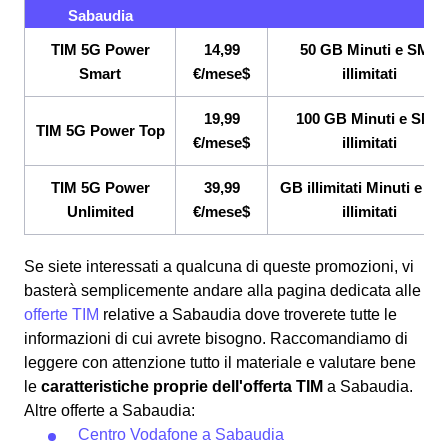
Sabaudia
TIM 5G Power
14,99
50 GB Minuti e SMS
Smart
€/mese$
illimitati
19,99
100 GB Minuti e SMS
TIM 5G Power Top
€/mese$
illimitati
TIM 5G Power
39,99
GB illimitati Minuti e S
Unlimited
€/mese$
illimitati
Se siete interessati a qualcuna di queste promozioni, vi
basterà semplicemente andare alla pagina dedicata alle
offerte TIM
relative a Sabaudia dove troverete tutte le
informazioni di cui avrete bisogno. Raccomandiamo di
leggere con attenzione tutto il materiale e valutare bene
le
caratteristiche proprie dell'offerta TIM
a Sabaudia.
Altre offerte a Sabaudia:
Centro Vodafone a Sabaudia