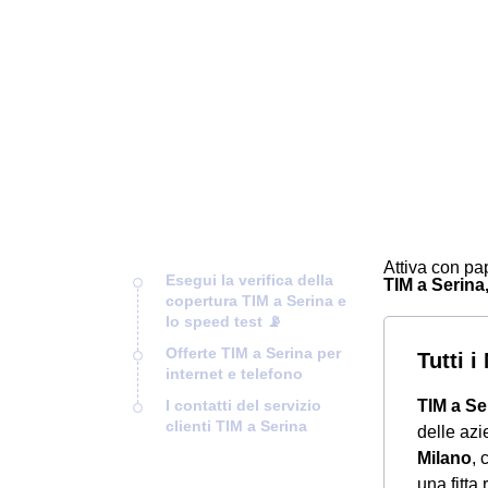
Attiva con pap
Esegui la verifica della
TIM a Serina,
copertura TIM a Serina e
lo speed test 📡
Offerte TIM a Serina per
Tutti 
internet e telefono
I contatti del servizio
TIM a Se
clienti TIM a Serina
delle azi
Milano
, 
una fitta