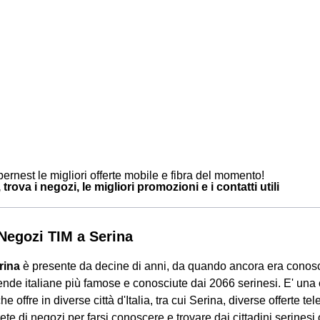
ernest le migliori offerte mobile e fibra del momento!
 trova i negozi, le migliori promozioni e i contatti utili
i Negozi TIM a Serina
rina
è presente da decine di anni, da quando ancora era conosc
ende italiane più famose e conosciute dai 2066 serinesi. E' un
che offre in diverse città d'Italia, tra cui Serina, diverse offerte te
 rete di negozi per farsi conoscere e trovare dai cittadini serinesi 