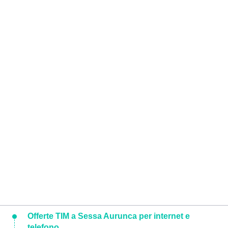
Offerte TIM a Sessa Aurunca per internet e
telefono