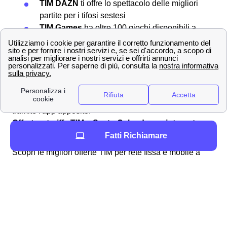
TIM DAZN
ti offre lo spettacolo delle migliori
partite per i tifosi sestesi
TIM Games
ha oltre 100 giochi disponibili a
5m2 al mese
TIM Music
per ascoltare tutta la tua musica
preferita
Ma ci sono innumerevoli altri prodotti e servizi che potrai
trovare dopo aver sottoscritto il tuo
abbonamento TIM
tramite l'app apposito.
Offerte e tariffe TIM a Sesto Calende per internet,
WiFi e rete mobile
Fatti Richiamare
Scopri le migliori offerte TIM per rete fissa e mobile a
Sesto Calende. Offerte per giovani, offerte TIM con dati
illimitati o con le migliori reti.
I numeri del servizio clienti TIM a Sesto Calende,
come fare reclami e disdette