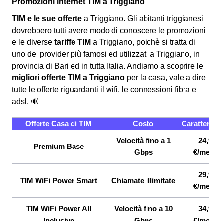
Promozioni internet TIM a Triggiano
TIM e le sue offerte
a Triggiano. Gli abitanti triggianesi
dovrebbero tutti avere modo di conoscere le promozioni
e le diverse
tariffe TIM
a Triggiano, poichè si tratta di
uno dei provider più famosi ed utilizzati a Triggiano, in
provincia di Bari ed in tutta Italia. Andiamo a scoprire le
migliori offerte TIM a Triggiano
per la casa, vale a dire
tutte le offerte riguardanti il wifi, le connessioni fibra e
adsl. 🔊
Offerte Casa di TIM
Costo
Caratterist
Velocità fino a 1
24,90
Premium Base
Gbps
€/mese
29,90
TIM WiFi Power Smart
Chiamate illimitate
€/mese
TIM WiFi Power All
Velocità fino a 10
34,90
Inclusive
Gbps
€/mese