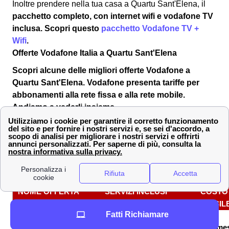
Inoltre prendere nella tua casa a Quartu Sant'Elena, il
pacchetto completo, con internet wifi e vodafone TV
inclusa
. Scopri questo
pacchetto Vodafone TV +
Wifi
.
Offerte Vodafone Italia a Quartu Sant'Elena
Scopri alcune delle
migliori offerte Vodafone a
Quartu Sant'Elena
. Vodafone presenta tariffe per
abbonamenti alla rete fissa e alla rete mobile.
Andiamo a vederli insieme.
📱 Gli abbonamenti Vodafone mobile a Quartu
Sant'Elena
Qui i cittadini quartesi possono trovare sicuramente
un'offerta per giga, minuti ed sms che sia adatta alle
loro abitudini di utilizzo dello smartphone.
NOME OFFERTA
SERVIZI INCLUSI
COSTO
MENSIL
Fatti Richiamare
RED MAX
100 GB, minuti ed SMS
9,99 €/me