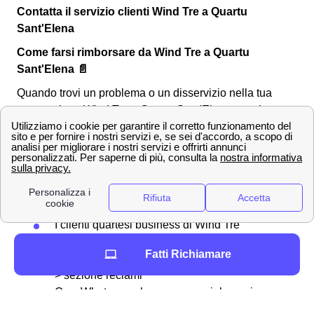
Contatta il servizio clienti Wind Tre a Quartu
Sant'Elena
Come farsi rimborsare da Wind Tre a Quartu
Sant'Elena 📄
Quando trovi un problema o un disservizio nella tua
connessione Wind Tre a Quartu Sant'Elena, sarai
costretto ad effettuare un reclamo.
Scopri le varie
modalità:
La maniera più semplice per il reclamo Wind
a Quartu Sant'Elena (stessa cosa per Tre ed
Infostrada), è di chiamare il
159
I clienti quartesi business di Wind Tre
dovranno invece rivolgersi al
139
.
Fatti Richiamare
Puoi altrimenti recarti nell'area clienti del sito
> sezione reclami
O su Whatsapp al numero speciale per i
reclami Wind Tre: 388 00 00 159