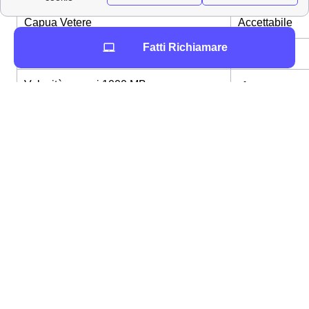
Velocità di download a Santa Maria
9 Mbps -
Capua Vetere
Accettabile
Fatti Richiamare
Velocità sopra i 100 MB
✔
Velocità sopra i 1000 MB
✔
Fibra FTTC
✔
Fibra FTTH
✔
✔Data la velocità di connessione a Santa Maria Capua
Vetere, il nostro team di esperti propone quest'ultime
due come maggiormente convenienti:
Internet Unlimited Plus CC
Vodafone Internet Unlimited
📞 Consultati con un esperto gratuitamente al numero
0694804464