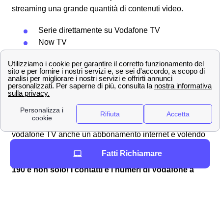
streaming una grande quantità di contenuti video.
Serie direttamente su Vodafone TV
Now TV
Chili Cinema
Sky Atlantic
Sky FOX
Sky Sport e Sky Calcio
Scopri questo
pacchetto Vodafone TV + Wifi
, che
include, per gli abitanti di Santa Teresa di Riva, oltre alla
vodafone TV anche un abbonamento internet e volendo
anche un abbonamento dati, minuti e messaggi per il
Fatti Richiamare
proprio smartphone.
190 e non solo! I contatti e i numeri di Vodafone a
Santa Teresa di Riva
In questa sezione puoi scoprire i contatti di Vodafone a
Santa Teresa di Riva per tutte le tue esigenze. Ci sono