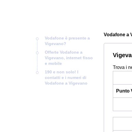
Vodafone a V
Vodafone è presente a
Vigevano?
Offerte Vodafone a
Vigeva
Vigevano, internet fisso
e mobile
Trova i n
190 e non solo! I
contatti e i numeri di
Vodafone a Vigevano
Punto 