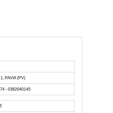
, PAVIA (PV)
774 - 0382040145
E