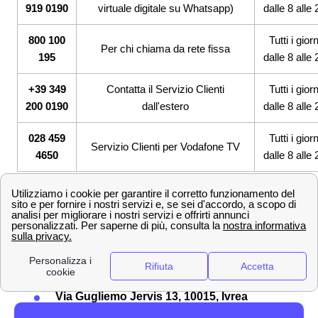
919 0190
virtuale digitale su Whatsapp)
dalle 8 alle 
800 100
Tutti i giorn
Per chi chiama da rete fissa
195
dalle 8 alle 
+39 349
Contatta il Servizio Clienti
Tutti i giorn
200 0190
dall'estero
dalle 8 alle 
028 459
Tutti i giorn
Servizio Clienti per Vodafone TV
4650
dalle 8 alle 
Dove si trova la Sede Legale di Vodafone
Magari non a tutti i montecatinesi interesserà sapere
dove si trova la
sede principale di Vodafone
in Italia,
ma se invece dovessero inviare una raccomandata o
qualche comunicazione destinata alla sede centrale, è
bene sapere dove si trovi. La sede centrale è a Ivrea:
Via Gugliemo Jervis 13, 10015, Ivrea
(Torino)