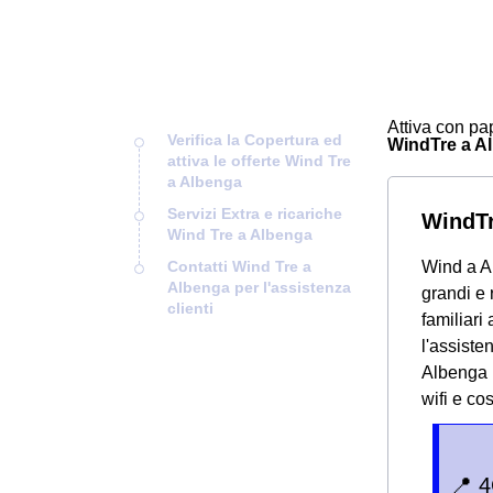
Attiva con pap
Verifica la Copertura ed
WindTre a Alb
attiva le offerte Wind Tre
a Albenga
Servizi Extra e ricariche
WindTr
Wind Tre a Albenga
Contatti Wind Tre a
Wind a Al
Albenga per l'assistenza
grandi e 
clienti
familiari 
l'assiste
Albenga p
wifi e cos
📍 