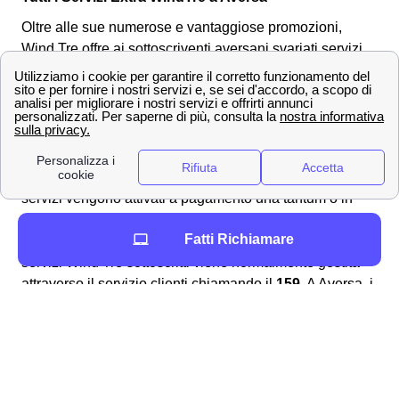
Oltre alle sue numerose e vantaggiose promozioni,
Wind Tre offre ai sottoscriventi aversani svariati
servizi
extra
in aggiunta ai tanti pro già inclusi nelle offerte.
Questi servizi consistono in vari prodotti offerti
oltre
a
quelli per cui già si è pagato. Le tipologie di servizi Wind
Tre a Aversa sono diverse: - vi sono quelli che si
attivano automaticamente alla sottoscrizione di un'offerta
gratuitamente come la
segreteria dedicata
- oppure altri
servizi vengono attivati a pagamento una tantum o in
abbonamento come ad esempio per vedere lo sport a
Fatti Richiamare
Aversa con Wind. L'attivazione e disattivazione dei
servizi Wind Tre sottoscritti viene normalmente gestita
attraverso il servizio clienti chiamando il
159
. A Aversa, i
servizi in sovrapprezzo sono già stati bloccati
inizialmente per evitare abusi. Per maggiori informazioni
e dettagli puoi recarti sulla pagina dedicata ai
servizi
aggiuntivi di Wind
per sapere tutto il necessario sui
servizi aggiuntivi extra a Aversa.