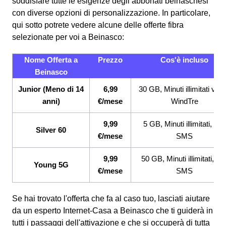
soddisfare tutte le esigenze degli abbonati beinaschesi
con diverse opzioni di personalizzazione. In particolare,
qui sotto potrete vedere alcune delle offerte fibra
selezionate per voi a Beinasco:
Nome Offerta a
Prezzo
Cos'è incluso
Beinasco
Junior (Meno di 14
6,99
30 GB, Minuti illimitati ver
anni)
€/mese
WindTre
9,99
5 GB, Minuti illimitati, 200
Silver 60
€/mese
SMS
9,99
50 GB, Minuti illimitati, 20
Young 5G
€/mese
SMS
Se hai trovato l'offerta che fa al caso tuo, lasciati aiutare
da un esperto Internet-Casa a Beinasco che ti guiderà in
tutti i passaggi dell'attivazione e che si occuperà di tutta