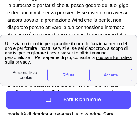
la burocrazia per far sì che tu possa godere dei tuoi giga
e dei tuoi minuti senza pensieri. E se invece non avessi
ancora trovato la promozione Wind che fa per te, non
disperare perché attivare la tua connessione internet a
Beinasco è solo questione di tempo. Puoi scoprire tutte
le offerte andando sulla pagina delle
offerte Wind Tre
a
Beinasco per visualizzare tutte le promozioni e tariffe
che Wind ti mette a disposizione e scegliere con cura.
Servizi Extra e ricariche Wind Tre a Beinasco
Come ricaricare la tua SIM WindTre a Beinasco
E' possibile ricaricare la tua SIM Wind Tre in diversi
modi: al tabaccaio a Beinasco, comprando una ricarica
Fatti Richiamare
grattabile, o tramite la propria banca. Però Wind tre
mette a disposizione dei suoi clienti beinaschesi una
modalità di ricarica attraverso il sito windtre. Sarà
possibile effettuare il pagamento tramite conto corrente o
paypal. In molti abbonamenti è prevista la fatturazione
automatica con la propria carta di credito, ma si può