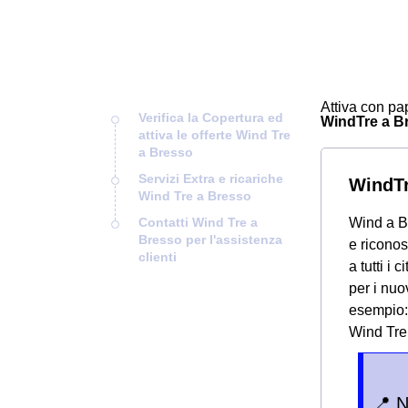
Attiva con pap
Verifica la Copertura ed
WindTre a Bre
attiva le offerte Wind Tre
a Bresso
Servizi Extra e ricariche
WindTr
Wind Tre a Bresso
Contatti Wind Tre a
Wind a Br
Bresso per l'assistenza
e riconos
clienti
a tutti i 
per i nuo
esempio: 
Wind Tre 
📍 