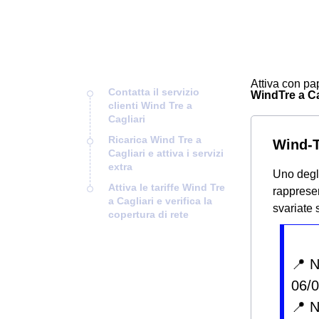
Attiva con pap
Contatta il servizio
WindTre a Cag
clienti Wind Tre a
Cagliari
Ricarica Wind Tre a
Wind-Tr
Cagliari e attiva i servizi
extra
Uno degli
Attiva le tariffe Wind Tre
rappresen
a Cagliari e verifica la
svariate 
copertura di rete
📍 
06/
📍 