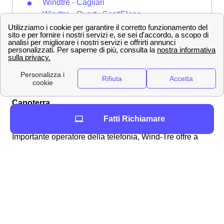
Windtre - Cagliari
Windtre - Quartu Sant'Elena
Windtre - Selargius
Windtre - Assemini
Verifica la Copertura ed attiva le offerte Wind Tre a
Capoterra
Fatti Richiamare
Quale offerta Wind Tre scegliere a Capoterra?
Importante operatore della telefonia, Wind-Tre offre a
Capoterra numerose offerte mobile e internet per
soddisfare tutte le esigenze degli abbonati capoterresi
con diverse opzioni di personalizzazione. In particolare,
qui sotto potrete vedere alcune delle offerte fibra
selezionate per voi a Capoterra:
Nome Offerta a
Prezzo
Cos'è incluso