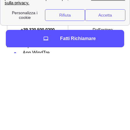
159
Servizio Clienti
[email protected]
Indirizzo mail per PEC
+39 320 500 0200
Dall'estero
Fatti Richiamare
Altri modi per contattare WindTre sono:
App WindTre
Andando sull'
assistenza digitale online
Inviando una raccomandata a Wind Tre
S.p.A.m, CD Milano Recapito Baggio, C.P.
159, 20152 Milano (MI)
Andando in un punto Wind-Tre a Monno
Attraverso una di queste metodologie potrete richiedere
l'assistenza di Wind-Tre a Monno o dire loro tutto ciò che
avete bisogno di fare a Monno. Quale che ne sia la
ragione, l'assistenza del gestore Wind Tre sarà sempre
pronta a rispondervi.