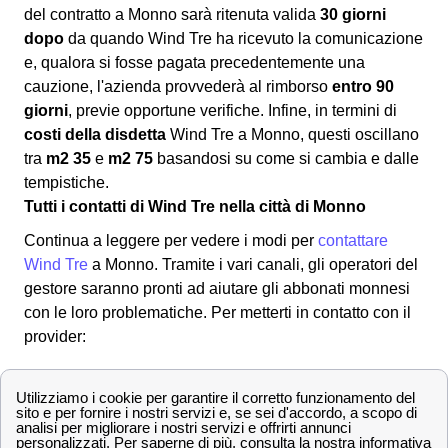
del contratto a Monno sarà ritenuta valida
30 giorni
dopo
da quando Wind Tre ha ricevuto la comunicazione
e, qualora si fosse pagata precedentemente una
cauzione, l'azienda provvederà al rimborso
entro 90
giorni
, previe opportune verifiche. Infine, in termini di
costi della disdetta
Wind Tre a Monno, questi oscillano
tra
m2 35
e
m2 75
basandosi su come si cambia e dalle
tempistiche.
Tutti i contatti di Wind Tre nella città di Monno
Continua a leggere per vedere i modi per
contattare
Wind Tre
a Monno. Tramite i vari canali, gli operatori del
gestore saranno pronti ad aiutare gli abbonati monnesi
con le loro problematiche. Per metterti in contatto con il
provider:
✔ Modalità per contattare Wind-Tre
800 900 134
Numero Verde