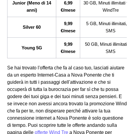
Junior (Meno di 14
6,99
30 GB, Minuti illimitati ver
anni)
€/mese
WindTre
9,99
5 GB, Minuti illimitati, 20
Silver 60
€/mese
SMS
9,99
50 GB, Minuti illimitati, 2
Young 5G
€/mese
SMS
Se hai trovato l'offerta che fa al caso tuo, lasciati aiutare
da un esperto Internet-Casa a Nova Ponente che ti
guiderà in tutti i passaggi dell'attivazione e che si
occuperà di tutta la burocrazia per far sì che tu possa
godere dei tuoi giga e dei tuoi minuti senza pensieri. E
se invece non avessi ancora trovato la promozione Wind
che fa per te, non disperare perché attivare la tua
connessione internet a Nova Ponente è solo questione
di tempo. Puoi scoprire tutte le offerte andando sulla
pagina delle
offerte Wind Tre
a Nova Ponente per