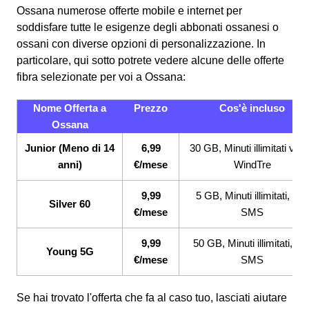
Ossana numerose offerte mobile e internet per
soddisfare tutte le esigenze degli abbonati ossanesi o
ossani con diverse opzioni di personalizzazione. In
particolare, qui sotto potrete vedere alcune delle offerte
fibra selezionate per voi a Ossana:
Nome Offerta a
Prezzo
Cos'è incluso
Ossana
Junior (Meno di 14
6,99
30 GB, Minuti illimitati ver
anni)
€/mese
WindTre
9,99
5 GB, Minuti illimitati, 200
Silver 60
€/mese
SMS
9,99
50 GB, Minuti illimitati, 20
Young 5G
€/mese
SMS
Se hai trovato l'offerta che fa al caso tuo, lasciati aiutare