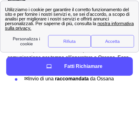
Effettuare una disdetta con Wind Tre a Ossana
Come fare per disdire un contratto con Wind Tre a
Ossana? L'operatore segue i suoi clienti ossanesi o
ossani in tutte le operazioni necessarie, anche per la
disdetta di un abbonamento o tariffa. Puoi effettuare una
disdetta in qualsiasi momento, l'importante è inviare una
comunicazione per tempo all'operatore a Ossana.
Ecco
qua sotto alcuni dei canali utilizzabili:
Fatti Richiamare
✉Invio di una
raccomandata
da Ossana
all'indirizzo Wind Tre S.p.A. CD MILANO
RECAPITO BAGGIO Casella Postale 159
20152 MILANO MI
📧 Invio di una
Pec
a
[email protected]
📍 Recarsi presso uno dei
punti vendita
Wind Tre presenti a Ossana
📞 Chiamando il
159
📲 Accedendo all'
App
Wind Tre