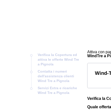
Attiva con pap
Verifica la Copertura ed
WindTre a Pig
attiva le offerte Wind Tre
a Pignola
Contatta i numeri
Wind-T
dell'assistenza clienti
Wind Tre a Pignola
Servizi Extra e ricariche
Wind Tre a Pignola
Verifica la C
Quale offert