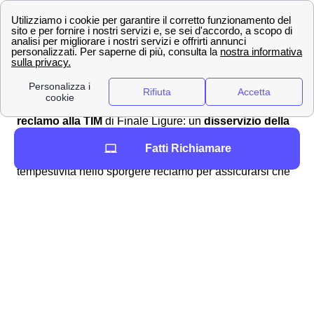
canali social di TIM Italia, e come effettuare una disdetta
del contratto TIM a Finale Ligure o mandare un reclamo.
Come ottenere un rimborso o sporgere reclamo a
TIM a Finale Ligure? 📩
Possono esserci svariate ragioni per voler
sporgere un
reclamo alla TIM
di Finale Ligure: un
disservizio della
rete TIM
, per il
trasferimento del numero
o per
Fatti Richiamare
rinuncia
. Quali che siano le ragioni, è fondamentale la
tempestività nello sporgere reclamo per assicurarsi che
TIM risponda nei modi e nei tempi adeguati. Per
inviare
un reclamo alla TIM
di Finale Ligure, gli abbonati
finalesi possono utilizzare i canali di comunicazione
messi a disposizione da TIM. In particolare, si può
sporgere reclamo:
Chiamando il
numero verde TIM
187 per
linea fissa (a Finale Ligure) o il 119 per linea