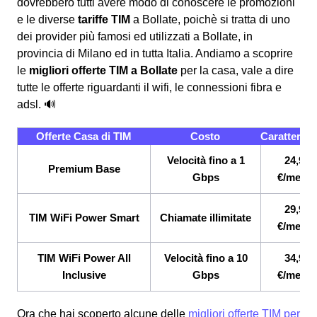
dovrebbero tutti avere modo di conoscere le promozioni
e le diverse
tariffe TIM
a Bollate, poichè si tratta di uno
dei provider più famosi ed utilizzati a Bollate, in
provincia di Milano ed in tutta Italia. Andiamo a scoprire
le
migliori offerte TIM a Bollate
per la casa, vale a dire
tutte le offerte riguardanti il wifi, le connessioni fibra e
adsl. 🔊
Offerte Casa di TIM
Costo
Caratterist
Velocità fino a 1
24,90
Premium Base
Gbps
€/mese
29,90
TIM WiFi Power Smart
Chiamate illimitate
€/mese
TIM WiFi Power All
Velocità fino a 10
34,90
Inclusive
Gbps
€/mese
Ora che hai scoperto alcune delle
migliori offerte TIM per