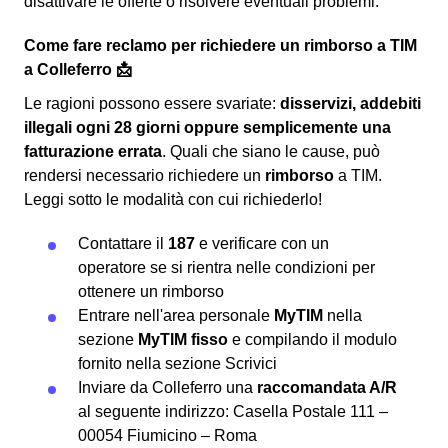
disattivare le offerte o risolvere eventuali problemi.
Come fare reclamo per richiedere un rimborso a TIM
a Colleferro 📩
Le ragioni possono essere svariate:
disservizi, addebiti
illegali ogni 28 giorni oppure semplicemente una
fatturazione errata
. Quali che siano le cause, può
rendersi necessario richiedere un
rimborso
a TIM.
Leggi sotto le modalità con cui richiederlo!
Contattare il
187
e verificare con un
operatore se si rientra nelle condizioni per
ottenere un rimborso
Entrare nell'area personale
MyTIM
nella
sezione
MyTIM fisso
e compilando il modulo
fornito nella sezione
Scrivici
Inviare da Colleferro una
raccomandata A/R
al seguente indirizzo: Casella Postale 111 –
00054 Fiumicino – Roma