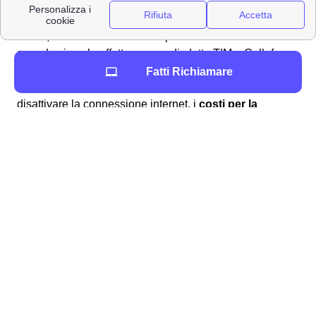
Attenzione ai costi di disdetta TIM a Colleferro
Anche se i cosiddetti
costi di disattivazione
sono stati
vietati, vi sono altri costi a cui prestare attenzione
quando si vuole effettuare una disdetta TIM a Colleferro.
In particolare, è bene tenere d'occhio i
costi di disdetta
Fatti Richiamare
del contratto internet
previsti ufficialmente per
disattivare la connessione internet, i
costi per la
restituzione dei beni
stabiliti per il consumatore quando
si ridà ad esempio il modem, ed infine
il costo per
rimborso del credito residuo
che i clienti colleferrini
potrebbero trovarsi a sostenere per ottenere il rimborso
del credito rimanente.
Tutte le offerte TIM a Colleferro e dintorni per internet
e telefonia
Trova la migliore offerta TIM per Colleferro. Attiva la tua
rete WiFi in pochi minuti e naviga alla massima velocità.
Offerte internet TIM a Colleferro