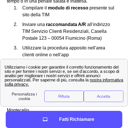
tempo o in una penale salata e inattesa.
Compilare il
modulo di recesso
presente sul
sito della TIM
Inviare una
raccomandata A/R
all'indirizzo
TIM Servizio Clienti Residenziali, Casella
Postale 123 – 00054 Fiumicino (Roma)
Utilizzare la procedura apposito nell'area
clienti online o nell'app
Inviare una PEC o una mail agli indirizzi
appositi
Chiamare il
servizio clienti
Spedire un fax
Attenzione ai costi di disdetta TIM a Guidonia
Montecelio
Anche se i cosiddetti
costi di disattivazione
sono stati
Fatti Richiamare
vietati, vi sono altri costi a cui prestare attenzione