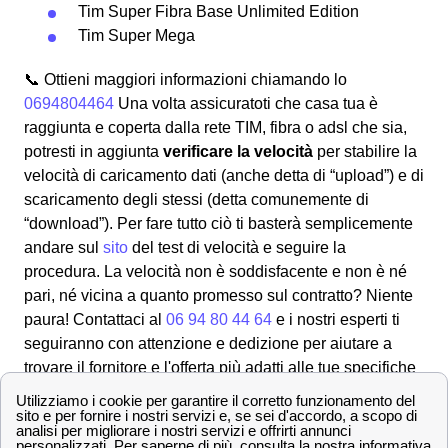
Tim Super Fibra Base Unlimited Edition
Tim Super Mega
📞 Ottieni maggiori informazioni chiamando lo
0694804464
Una volta assicuratoti che casa tua è
raggiunta e coperta dalla rete TIM, fibra o adsl che sia,
potresti in aggiunta
verificare la velocità
per stabilire la
velocità di caricamento dati (anche detta di “upload”) e di
scaricamento degli stessi (detta comunemente di
“download”). Per fare tutto ciò ti basterà semplicemente
andare sul
sito
del test di velocità e seguire la
procedura. La velocità non è soddisfacente e non è né
pari, né vicina a quanto promesso sul contratto? Niente
paura! Contattaci al
06 94 80 44 64
e i nostri esperti ti
seguiranno con attenzione e dedizione per aiutare a
trovare il fornitore e l'offerta più adatti alle tue specifiche
esigenze.
💎Servizi Extra TIM per i cittadini di Pomezia