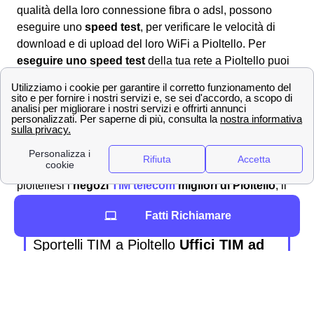
qualità della loro connessione fibra o adsl, possono
eseguire uno
speed test
, per verificare le velocità di
download e di upload del loro WiFi a Pioltello. Per
eseguire uno speed test
della tua rete a Pioltello puoi
usare questa
pagina
. Se la velocità fosse al di sotto
delle promesse contrattuali puoi chiamare noi di
papernest al numero
06 94 80 44 64
e farti aiutare a
cambiare contratto senza costi aggiuntivi.
Indirizzi dei principali negozi TIM a Pioltello
Noi di internet-casa abbiamo selezionato per tutti voi
pioltellesi i
negozi
TIM telecom
migliori di Pioltello
, li
trovate qui di seguito.
Fatti Richiamare
Sportelli TIM a Pioltello
Uffici TIM ad
Pioltello
📍 Indirizzo:via san francesco
30