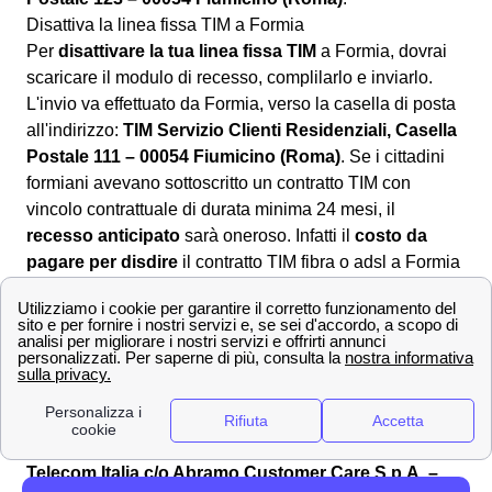
Disattiva la linea fissa TIM a Formia
Per
disattivare la tua linea fissa TIM
a Formia, dovrai
scaricare il modulo di recesso, complilarlo e inviarlo.
L'invio va effettuato da Formia, verso la casella di posta
all'indirizzo:
TIM Servizio Clienti Residenziali, Casella
Postale 111 – 00054 Fiumicino (Roma)
. Se i cittadini
formiani avevano sottoscritto un contratto TIM con
vincolo contrattuale di durata minima 24 mesi, il
recesso anticipato
sarà oneroso. Infatti il
costo da
pagare per disdire
il contratto TIM fibra o adsl a Formia
può andare
dai 35m2 fino ai 99m2
. Per scoprire di più
sul
recesso della rete fissa TIM
a Formia, scopri la guida
dedicata.
Disattivare la rete mobile TIM a Formia
In questo caso, una volta avviata la pratica, da i formiani,
TIM avrà 30 giorni per prenderla in carico
. La
raccomandata in questo caso va inviata all'indirizzo:
Telecom Italia c/o Abramo Customer Care S.p.A. –