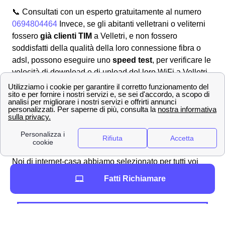
📞 Consultati con un esperto gratuitamente al numero
0694804464
Invece, se gli abitanti velletrani o veliterni
fossero
già clienti TIM
a Velletri, e non fossero
soddisfatti della qualità della loro connessione fibra o
adsl, possono eseguire uno
speed test
, per verificare le
velocità di download e di upload del loro WiFi a Velletri.
Per
eseguire uno speed test
della tua rete a Velletri
puoi usare questa
pagina
. Se la velocità fosse al di sotto
delle promesse contrattuali puoi chiamare noi di
papernest al numero
06 94 80 44 64
e farti aiutare a
cambiare contratto senza costi aggiuntivi.
Indirizzi dei principali negozi TIM a Velletri
Noi di internet-casa abbiamo selezionato per tutti voi
velletrani o veliterni i
negozi
TIM telecom
migliori di
Fatti Richiamare
Velletri
, li trovate qui di seguito.
Sportelli TIM a Velletri
Negozi TIM