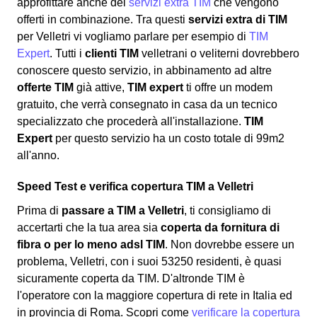
approfittare anche dei
servizi extra TIM
che vengono
offerti in combinazione. Tra questi
servizi extra di TIM
per Velletri vi vogliamo parlare per esempio di
TIM
Expert
. Tutti i
clienti TIM
velletrani o veliterni dovrebbero
conoscere questo servizio, in abbinamento ad altre
offerte TIM
già attive,
TIM expert
ti offre un modem
gratuito, che verrà consegnato in casa da un tecnico
specializzato che procederà all'installazione.
TIM
Expert
per questo servizio ha un costo totale di 99m2
all'anno.
Speed Test e verifica copertura TIM a Velletri
Prima di
passare a TIM a Velletri
, ti consigliamo di
accertarti che la tua area sia
coperta da fornitura di
fibra o per lo meno adsl TIM
. Non dovrebbe essere un
problema, Velletri, con i suoi 53250 residenti, è quasi
sicuramente coperta da TIM. D'altronde TIM è
l'operatore con la maggiore copertura di rete in Italia ed
in provincia di Roma. Scopri come
verificare la copertura