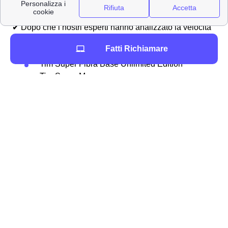
✔ Dopo che i nostri esperti hanno analizzato la velocità
della connessione a Frascati, ritengono le seguenti
Fatti Richiamare
offerte come più adatte per voi:
Tim Super Fibra Base Unlimited Edition
Tim Super Mega
📞 Ottieni maggiori informazioni chiamando lo
0694804464
Una volta assicuratoti che casa tua è
raggiunta e coperta dalla rete TIM, fibra o adsl che sia,
potresti in aggiunta
verificare la velocità
per stabilire la
velocità di caricamento dati (anche detta di “upload”) e di
scaricamento degli stessi (detta comunemente di
“download”). Per fare tutto ciò ti basterà semplicemente
andare sul
sito
del test di velocità e seguire la
procedura. La velocità non è soddisfacente e non è né
pari, né vicina a quanto promesso sul contratto? Niente
paura! Contattaci al
06 94 80 44 64
e i nostri esperti ti