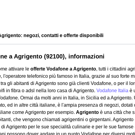
rigento: negozi, contatti e offerte disponibili
ne a Agrigento (92100), informazioni
me attivare le
offerte Vodafone a Agrigento
, tutti i cittadini
 l'operatore telefonico più famoso in Italia, grazie al suo forte mar
tra gli abitanti di Agrigento sono già clienti Vodafone, o per il lo
wifi in fibra o adsl nella loro casa di Agrigento.
Vodafone Italia
è u
odafone. Ormai da molti anni in Italia, in Sicilia ed a Agrigento
to, ed in altre città italiane, è l'ampia presenza di negozi, dotati 
italiane come Agrigento per esempio.
Agrigento
è una città che s
tanti, che vengono chiamati agrigentini o girgentani. Agrigento è
 di Agrigento per le sue specialità culinarie e per le sue famose e 
ani possono dover andare in un punto Vodafone per diversi motivi