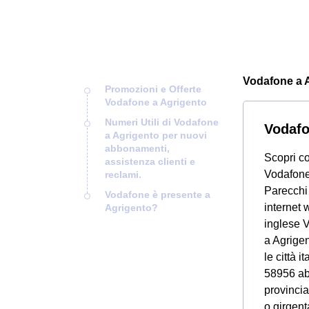
Vodafone a Ag
Promozioni e Offerte
Vodafone a Agrigento
Numeri Utili di Vodafone
Vodafo
a Agrigento per nuovi
abbonamenti,
Scopri co
assistenza clienti e
Vodafone,
reclami.
Parecchi 
Vodafone è presente a
internet 
Agrigento?
inglese V
a Agrigen
le città 
58956 abi
provincia
o girgent