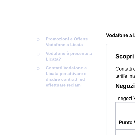
Vodafone a Li
Promozioni e Offerte
Vodafone a Licata
Vodafone è presente a
Scopri 
Licata?
Contatti Vodafone a
Contatti
Licata per attivare e
tariffe i
disdire contratti ed
effettuare reclami
Negozi
I negozi 
Punto 