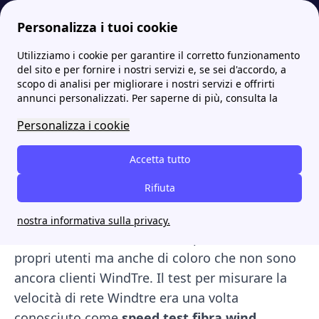
Personalizza i tuoi cookie
Utilizziamo i cookie per garantire il corretto funzionamento
Internet Casa
Speed test WiFi? Scopri la velocità della tua connessione internet!
Speed Test WindTre: scopri la velocità della tua rete
More
del sito e per fornire i nostri servizi e, se sei d'accordo, a
scopo di analisi per migliorare i nostri servizi e offrirti
Speed Test WindTre: scopri
annunci personalizzati. Per saperne di più, consulta la
la velocità della tua rete
Personalizza i cookie
Speed Test per WindTre. Lo
Speed Test
Accetta tutto
WindTre
è il facile sistema per scoprire la
Rifiuta
velocità di connessione della tua rete. Infatti,
questo strumento è agevolmente rintracciabile
nostra informativa sulla privacy.
sul sito dell’azienda ed è a disposizione di tutti i
propri utenti ma anche di coloro che non sono
ancora clienti WindTre. Il test per misurare la
velocità di rete Windtre era una volta
conosciuto come
speed test fibra wind